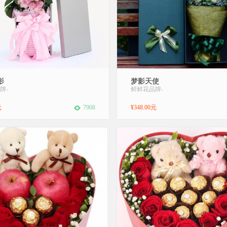
：经典魅影.送花对象：恋人送花用
送花对象：恋人，朋友送花用途：
影
梦影天使
漫爱情，生日快乐花材：精选优质紫
情，生日快乐，祝福用花送花鲜花枝
牌
-
鲜鲜花品牌
-
朵，绿叶、桔梗搭配包装：粉色编织
鲜花花材：精选19朵香槟玫瑰花，
，粉色蝴蝶结束扎，长方形礼盒装花
缀包装：长方形礼盒装（因城市差
元
7908
¥348.00元
间冲不淡真情的酒，距离拉不开思念
盒以实物为准）花语：我想将对你的
你，直到地老天荒，直到永久...
作暖暖的阳光,期待那洒落的光明能
心房,...