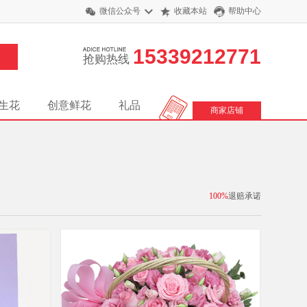
微信公众号
收藏本站
帮助中心
15339212771
抢购热线
生花
创意鲜花
礼品
商家店铺
100%
退赔承诺