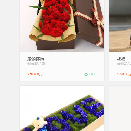
[包 装]：：精美包装后放入礼盒，精美礼盒
商品规格
爱的怀抱
祝福
（包装盒备货不同而有所改变）。[花 语]：
紫色玫瑰
鲜鲜花品牌
-
鲜鲜花品
有你在身边，我的生活变得更加美好！[适合
朋友 同
场合]：生日,祝福,节日...
日：情人
¥280.00元
8035
¥298.00
卡，代写
内)...