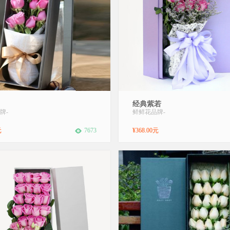
：紫玫瑰16枝 黄莺商品包装：16支
商品名称：经典紫若。送花对象：
经典紫若
礼盒装送花对象：恋人 客户 领导
用途：浪漫爱情花材：精选优质紫玫
牌
-
鲜鲜花品牌
-
事商品用途：生日 祝福 友情适用节
朵，情人草搭配（特殊花材，请提前
节 三八节 七夕节 免费赠送精美贺
联系客服预订）包装：白色网包装
元
7673
¥368.00元
您的祝福。(下单时可填写送花卡片
蝴蝶结束扎，长方形礼盒装花语：
上最幸福的人！有一个爱你的人守
生一世的承...