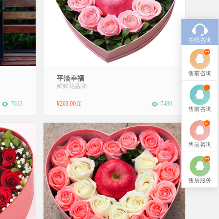
在线咨询
售前咨询
浪漫爱
材料：10朵精品粉色玫瑰，1个苹果，搭配绿
平淡幸福
数：19
叶，1只小熊包装：精美心形礼盒包装花语：
鲜鲜花品牌
-
尤加利点
爱情不用太多肉麻的话语，爱你就是永远对
异包装礼
你不离不弃，包容你关心你理解你，爱情是
7633
¥263.00元
7489
售前咨询
感情,化
只属于两个人的平平淡淡，简简单单。附
温暖你的
送：免费附送精美贺卡，代写您的祝福。(您
下单时...
售前咨询
售后服务