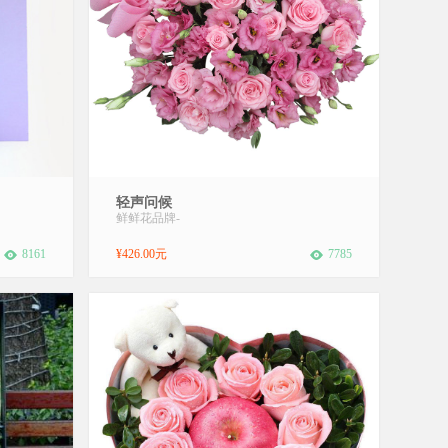
恋人送花
商品名称：轻声问候。送花对象：恋人，朋
轻声问候
瑰19
友送花用途：生日快乐花材：29枝粉玫瑰 粉
鲜鲜花品牌
-
3天以上
色洋桔梗间插包装：圆形花篮，艺术插花，
，淡紫色
蝴蝶结装饰花语：也许岁月将往事褪色，或
8161
¥426.00元
7785
你是世界
许空间将彼此隔离。但值得珍惜的依然是知
着对你一
心的友谊。想再次对你说声：幸福快乐!...