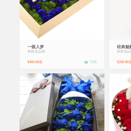
商品名称：一眼入梦.送花对象：恋人送花用
商品名称
一眼入梦
经典魅
途：浪漫爱情，生日快乐花材：精选32朵蓝
途：浪
鲜鲜花品牌
-
鲜鲜花品
玫瑰，绿叶围边，随机赠送一只可爱小公仔
玫瑰19
包装：LOVE形状，礼盒制作花语：因为有
网包装
¥460.00元
7316
¥269.00
爱，我仍然可以在你的怀抱中开到茶蘼...
语：时
的手。想