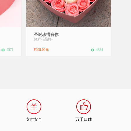
小熊 包
花材：16支粉玫瑰+7支白玫瑰，1个苹果，
圣诞珍惜有你
内实物为
绿叶搭配包装：爱心礼盒包装赠送：免费附
鲜鲜花品牌
-
颗年轻的
送精美贺卡，代写您的祝福。其它：由于花
在，为他
材的季节原因和手工包扎，可能在花束的形
4571
¥298.00元
4384
，代写您
式和搭配上与图片不完全一致，但我们保证
鲜花的主花材品种、新鲜程度、数量、颜色
与说明一...
支付安全
万千口碑