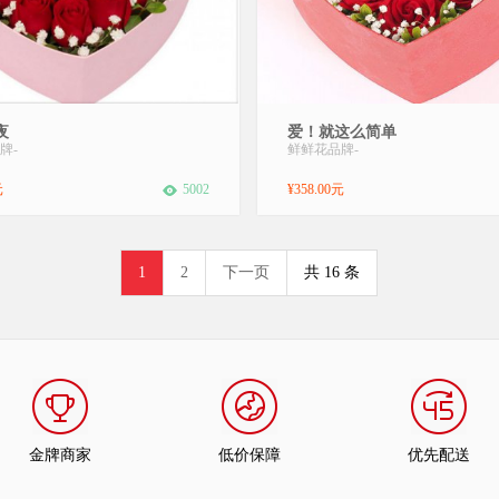
11枝红玫+3颗巧克力+2只小熊+2个平
材 料：9支红玫瑰，9颗巧克力，2只
夜
爱！就这么简单
装：粉色心形礼盒包装！礼盒以店内
装：精美心形礼盒包装（礼盒以店
牌
-
鲜鲜花品牌
-
！花 语：正是鲜花一般娇嫩的豆蔻
准）花 语：当爱情的火花点燃了两
他与她相遇了，时间的齿轮无休止地
心，整个世界似乎都是为他们而存
元
5002
¥358.00元
流年却在这一年定格，驻足了。...
们永恒。附 送：免费附送精美贺卡
的祝福。...
1
2
下一页
共 16 条
金牌商家
低价保障
优先配送