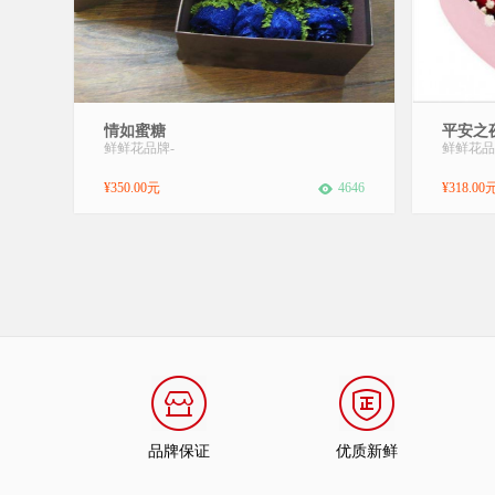
【材 料】：19枝精品蓝玫瑰，黄莺点缀！
材 料：
情如蜜糖
平安之
【包 装】：精美包装后放入礼盒，精美礼盒
安果包 
鲜鲜花品牌
-
鲜鲜花品
（包装盒备货不同而有所改变）。【花
实物为准
语】：爱如夏花，在文字中绚丽开放；情如
年华，
¥350.00元
4646
¥318.00
蜜糖，在语句间甜蜜芬芳；日记情人节，想
转动着，
念你的每一天，爱你恋你永不变！【适合场
合】： 恋...
品牌保证
优质新鲜