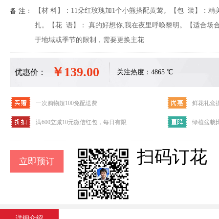
【材 料】：11朵红玫瑰加1个小熊搭配黄莺。【包 装】：
备 注：
扎。【花 语】： 真的好想你,我在夜里呼唤黎明。【适合场
于地域或季节的限制，需要更换主花
￥139.00
优惠价：
关注热度：4865 ℃
一次购物超100免配送费
鲜花礼盒提
满600立减10元微信红包，每日有限
绿植盆栽比
扫码订花
详细介绍